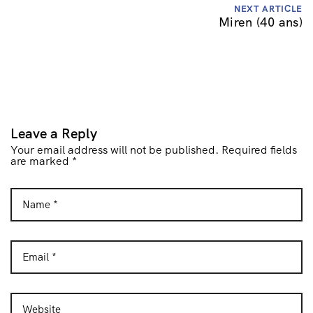
NEXT ARTICLE
N
Miren (40 ans)
a
v
i
g
a
t
Leave a Reply
i
Your email address will not be published. Required fields
o
are marked *
n
d
e
l
’
a
r
t
i